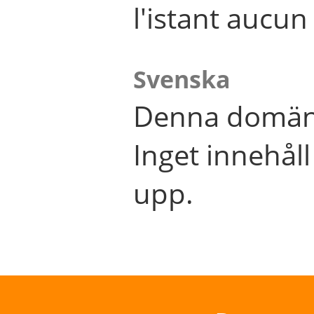
l'istant aucu
Svenska
Denna domän 
Inget innehål
upp.